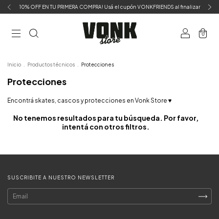
10% OFF EN TU PRIMERA COMPRA! Usá el cupón VONKFRIENDS al finalizar
0
Inicio
.
Productos técnicos
.
Protecciones
Protecciones
Encontrá skates, cascos y protecciones en Vonk Store ♥
No tenemos resultados para tu búsqueda. Por favor,
intentá con otros filtros.
SUSCRIBITE A NUESTRO NEWSLETTER