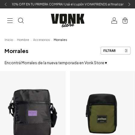
10% OFF EN TU PRIMERA COMPRA! Usá el cupón VONKFRIENDS al finalizar
0
Inicio
.
Hombre
.
Accesorios
.
Morrales
Morrales
FILTRAR
Encontrá Morrales de la nueva temporada en Vonk Store ♥