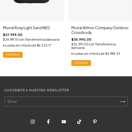
Morral Roxy Light Sand NEG
Morral Althon Company Outdoor
Crossbody
$37.999,00
$35.990,00
$34.199,10
con
Transferencia bancaria
$32.391,00
con
Transferencia
6
cuotas sin interés de
$6.333,17
bancaria
6
cuotas sin interés de
$5.998,33
COMPRAR
COMPRAR
SUSCRIBITE A NUESTRO NEWSLETTER