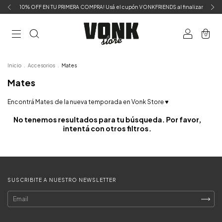
10% OFF EN TU PRIMERA COMPRA! Usá el cupón VONKFRIENDS al finalizar
0
Inicio
.
Accesorios
.
Mates
Mates
Encontrá Mates de la nueva temporada en Vonk Store ♥
No tenemos resultados para tu búsqueda. Por favor,
intentá con otros filtros.
SUSCRIBITE A NUESTRO NEWSLETTER