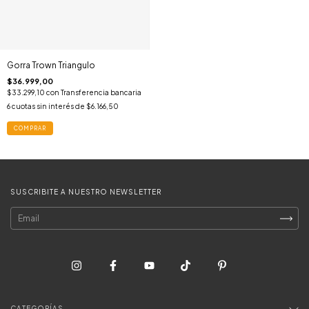
Gorra Trown Triangulo
$36.999,00
$33.299,10
con
Transferencia bancaria
6
cuotas sin interés de
$6.166,50
COMPRAR
SUSCRIBITE A NUESTRO NEWSLETTER
CATEGORÍAS