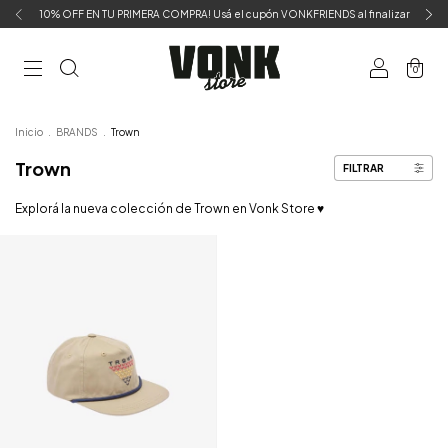
10% OFF EN TU PRIMERA COMPRA! Usá el cupón VONKFRIENDS al finalizar
0
Inicio
.
BRANDS
.
Trown
Trown
FILTRAR
Explorá la nueva colección de Trown en Vonk Store ♥