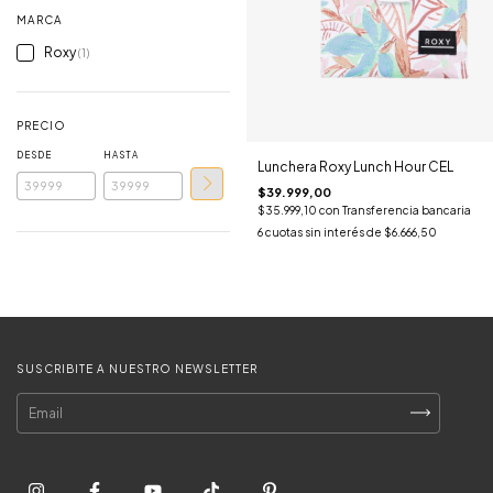
MARCA
Roxy
(1)
PRECIO
DESDE
HASTA
Lunchera Roxy Lunch Hour CEL
$39.999,00
$35.999,10
con
Transferencia bancaria
6
cuotas sin interés de
$6.666,50
SUSCRIBITE A NUESTRO NEWSLETTER