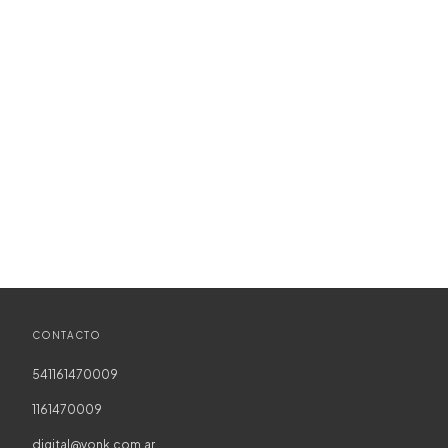
CONTACTO
541161470009
1161470009
digital@vonk.com.ar