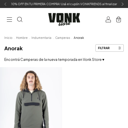
10% OFF EN TU PRIMERA COMPRA! Usá el cupón VONKFRIENDS al finalizar
0
Inicio
.
Hombre
.
Indumentaria
.
Camperas
.
Anorak
Anorak
FILTRAR
Encontrá Camperas de la nueva temporada en Vonk Store ♥