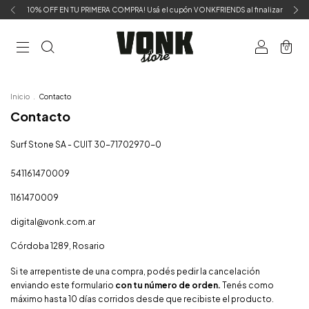
10% OFF EN TU PRIMERA COMPRA! Usá el cupón VONKFRIENDS al finalizar
0
Inicio
.
Contacto
Contacto
Surf Stone SA - CUIT 30-71702970-0
541161470009
1161470009
digital@vonk.com.ar
Córdoba 1289, Rosario
Si te arrepentiste de una compra, podés pedir la cancelación
enviando este formulario
con tu número de orden.
Tenés como
máximo hasta 10 días corridos desde que recibiste el producto.