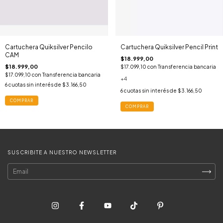
Cartuchera Quiksilver Pencilo
Cartuchera Quiksilver Pencil Print
CAM
$18.999,00
$18.999,00
$17.099,10
con
Transferencia bancaria
$17.099,10
con
Transferencia bancaria
+4
6
cuotas sin interés de
$3.166,50
6
cuotas sin interés de
$3.166,50
COMPRAR
COMPRAR
SUSCRIBITE A NUESTRO NEWSLETTER