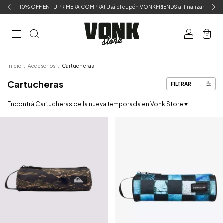
10% OFF EN TU PRIMERA COMPRA! Usá el cupón VONKFRIENDS al finalizar
0
Inicio
.
Accesorios
.
Cartucheras
Cartucheras
FILTRAR
Encontrá Cartucheras de la nueva temporada en Vonk Store ♥