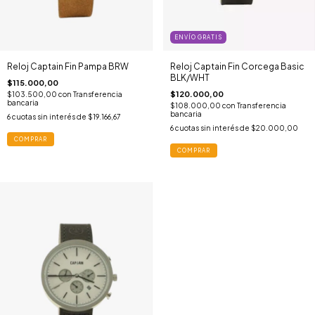
ENVÍO GRATIS
Reloj Captain Fin Pampa BRW
Reloj Captain Fin Corcega Basic
BLK/WHT
$115.000,00
$120.000,00
$103.500,00
con
Transferencia
bancaria
$108.000,00
con
Transferencia
bancaria
6
cuotas sin interés de
$19.166,67
6
cuotas sin interés de
$20.000,00
COMPRAR
COMPRAR