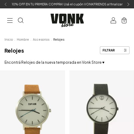
10% OFF EN TU PRIMERA COMPRA! Usá el cupón VONKFRIENDS al finalizar
0
Inicio
.
Hombre
.
Accesorios
.
Relojes
Relojes
FILTRAR
Encontrá Relojes de la nueva temporada en Vonk Store ♥