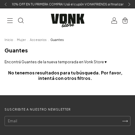
10% OFF EN TU PRIMERA COMPRA! Usá el cupón VONKFRIENDS al finalizar
0
Inicio
.
Mujer
.
Accesorios
.
Guantes
Guantes
Encontrá Guantes de la nueva temporada en Vonk Store ♥
No tenemos resultados para tu búsqueda. Por favor,
intentá con otros filtros.
SUSCRIBITE A NUESTRO NEWSLETTER