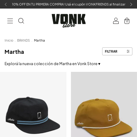
10% OFF EN TU PRIMERA COMPRA! Usá el cupón VONKFRIENDS al finalizar
0
Inicio
.
BRANDS
.
Martha
Martha
FILTRAR
Explorá la nueva colección de Martha en Vonk Store ♥