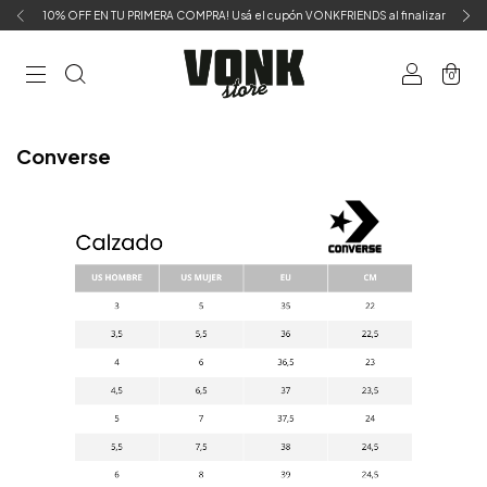
10% OFF EN TU PRIMERA COMPRA! Usá el cupón VONKFRIENDS al finalizar
0
Converse