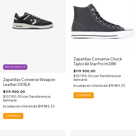
Zapatillas Converse Chuck
Taylor All Star Pro Hi DRK
ENVÍO GRATIS
$119.900,00
$107.910,00
con
Transferencia
Zapatillas Converse Weapon
bancaria
Leather OX BLK
6
cuotas sin interés de
$19.983,33
$119.900,00
COMPRAR
$107.910,00
con
Transferencia
bancaria
6
cuotas sin interés de
$19.983,33
COMPRAR