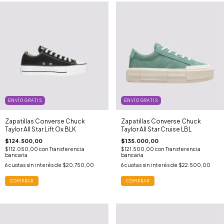
ENVÍO GRATIS
ENVÍO GRATIS
Zapatillas Converse Chuck
Zapatillas Converse Chuck
Taylor All Star Lift Ox BLK
Taylor All Star Cruise LBL
$124.500,00
$135.000,00
$112.050,00
con
Transferencia
$121.500,00
con
Transferencia
bancaria
bancaria
6
cuotas sin interés de
$20.750,00
6
cuotas sin interés de
$22.500,00
COMPRAR
COMPRAR