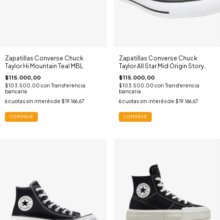
Zapatillas Converse Chuck
Zapatillas Converse Chuck
Taylor Hi Mountain Teal MBL
Taylor All Star Mid Origin Story
GRE
$115.000,00
$115.000,00
$103.500,00
con
Transferencia
$103.500,00
con
Transferencia
bancaria
bancaria
6
cuotas sin interés de
$19.166,67
6
cuotas sin interés de
$19.166,67
COMPRAR
COMPRAR