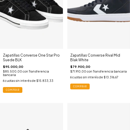
Zapatillas Converse One Star Pro
Zapatillas Converse Rival Mid
Suede BLK
Blak White
$95.000,00
$79.900,00
$85.500,00
con
Transferencia
$71.910,00
con
Transferencia bancaria
bancaria
6
cuotas sin interés de
$13.316,67
6
cuotas sin interés de
$15.833,33
COMPRAR
COMPRAR