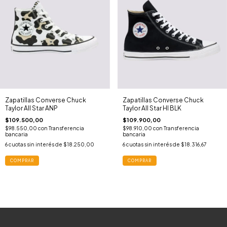
Zapatillas Converse Chuck
Zapatillas Converse Chuck
Taylor All Star ANP
Taylor All Star HI BLK
$109.500,00
$109.900,00
$98.550,00
con
Transferencia
$98.910,00
con
Transferencia
bancaria
bancaria
6
cuotas sin interés de
$18.250,00
6
cuotas sin interés de
$18.316,67
COMPRAR
COMPRAR