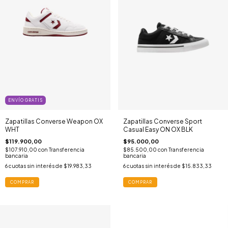
ENVÍO GRATIS
Zapatillas Converse Weapon OX
Zapatillas Converse Sport
WHT
Casual Easy ON OX BLK
$119.900,00
$95.000,00
$107.910,00
con
Transferencia
$85.500,00
con
Transferencia
bancaria
bancaria
6
cuotas sin interés de
$19.983,33
6
cuotas sin interés de
$15.833,33
COMPRAR
COMPRAR