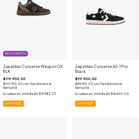
ENVÍO GRATIS
Zapatillas Converse Weapon OX
Zapatillas Converse AS-1 Pro
BLK
Black
$119.900,00
$99.900,00
$107.910,00
con
Transferencia
$89.910,00
con
Transferencia
bancaria
bancaria
6
cuotas sin interés de
$19.983,33
6
cuotas sin interés de
$16.650,00
COMPRAR
COMPRAR