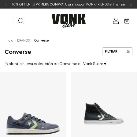
10% OFF EN TU PRIMERA COMPRA! Usá el cupón VONKFRIENDS al finalizar
0
Inicio
.
BRANDS
.
Converse
Converse
FILTRAR
Explorá la nueva colección de Converse en Vonk Store ♥