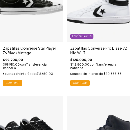
ENVÍO GRATIS
Zapatillas Converse Star Player
Zapatillas Converse Pro Blaze V2
76 Black Vintage
Mid WHT
$99.900,00
$125.000,00
$89.910,00
con
Transferencia
$112.500,00
con
Transferencia
bancaria
bancaria
6
cuotas sin interés de
$16.650,00
6
cuotas sin interés de
$20.833,33
COMPRAR
COMPRAR