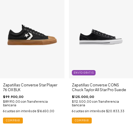
ENVÍO GRATIS
Zapatillas Converse Star Player
Zapatillas Converse CONS
76 OX BLK
Chuck Taylor All Star Pro Suede
$99.900,00
$125.000,00
$89.910,00
con
Transferencia
$112.500,00
con
Transferencia
bancaria
bancaria
6
cuotas sin interés de
$16.650,00
6
cuotas sin interés de
$20.833,33
COMPRAR
COMPRAR