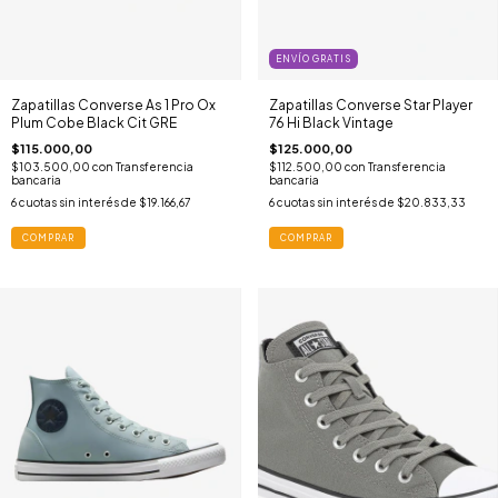
ENVÍO GRATIS
Zapatillas Converse As 1 Pro Ox
Zapatillas Converse Star Player
Plum Cobe Black Cit GRE
76 Hi Black Vintage
$115.000,00
$125.000,00
$103.500,00
con
Transferencia
$112.500,00
con
Transferencia
bancaria
bancaria
6
cuotas sin interés de
$19.166,67
6
cuotas sin interés de
$20.833,33
COMPRAR
COMPRAR