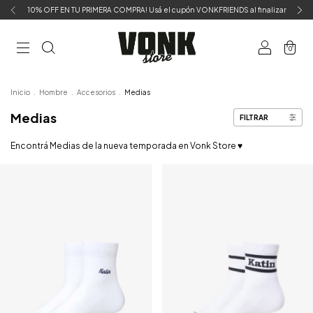
10% OFF EN TU PRIMERA COMPRA! Usá el cupón VONKFRIENDS al finalizar
0
Inicio
.
Hombre
.
Accesorios
.
Medias
Medias
FILTRAR
Encontrá Medias de la nueva temporada en Vonk Store ♥