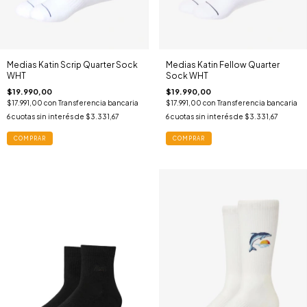
Medias Katin Scrip Quarter Sock
Medias Katin Fellow Quarter
WHT
Sock WHT
$19.990,00
$19.990,00
$17.991,00
con
Transferencia bancaria
$17.991,00
con
Transferencia bancaria
6
cuotas sin interés de
$3.331,67
6
cuotas sin interés de
$3.331,67
COMPRAR
COMPRAR