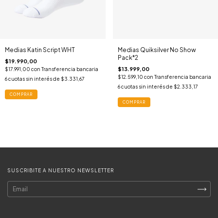
Medias Katin Script WHT
Medias Quiksilver No Show
Pack*2
$19.990,00
$13.999,00
$17.991,00
con
Transferencia bancaria
$12.599,10
con
Transferencia bancaria
6
cuotas sin interés de
$3.331,67
6
cuotas sin interés de
$2.333,17
COMPRAR
COMPRAR
SUSCRIBITE A NUESTRO NEWSLETTER