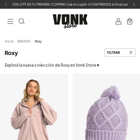
10% OFF EN TU PRIMERA COMPRA! Usá el cupón VONKFRIENDS al finalizar
0
Inicio
.
BRANDS
.
Roxy
Roxy
FILTRAR
Explorá la nueva colección de Roxy en Vonk Store ♥