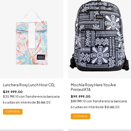
Lunchera Roxy Lunch Hour CEL
Mochila Roxy Here You Are
Printed KTA
$39.999,00
$99.999,00
$35.999,10
con
Transferencia bancaria
$89.999,10
con
Transferencia bancaria
6
cuotas sin interés de
$6.666,50
6
cuotas sin interés de
$16.666,50
COMPRAR
COMPRAR