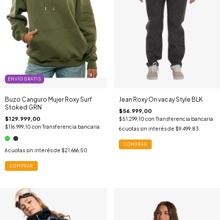
ENVÍO GRATIS
Buzo Canguro Mujer Roxy Surf
Jean Roxy On vacay Style BLK
Stoked GRN
$56.999,00
$129.999,00
$51.299,10
con
Transferencia bancaria
$116.999,10
con
Transferencia bancaria
6
cuotas sin interés de
$9.499,83
COMPRAR
6
cuotas sin interés de
$21.666,50
COMPRAR