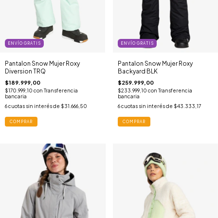
ENVÍO GRATIS
ENVÍO GRATIS
Pantalon Snow Mujer Roxy
Pantalon Snow Mujer Roxy
Diversion TRQ
Backyard BLK
$189.999,00
$259.999,00
$170.999,10
con
Transferencia
$233.999,10
con
Transferencia
bancaria
bancaria
6
cuotas sin interés de
$31.666,50
6
cuotas sin interés de
$43.333,17
COMPRAR
COMPRAR