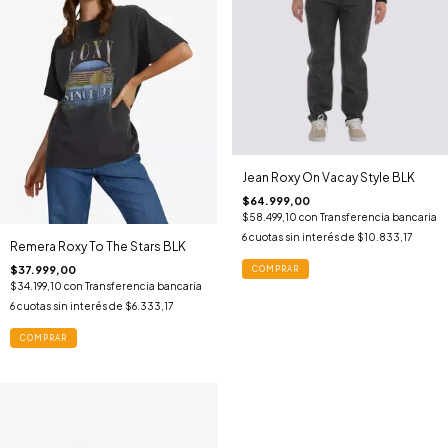
Jean Roxy On Vacay Style BLK
$64.999,00
$58.499,10
con
Transferencia bancaria
6
cuotas sin interés de
$10.833,17
Remera Roxy To The Stars BLK
$37.999,00
COMPRAR
$34.199,10
con
Transferencia bancaria
6
cuotas sin interés de
$6.333,17
COMPRAR