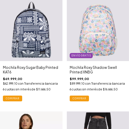
ENVÍO GRATIS
Mochila Roxy Sugar Baby Printed
Mochila Roxy Shadow Swell
KAT6
Printed XNBG
$69.999,00
$99.999,00
$62.999,10
con
Transferencia bancaria
$89.999,10
con
Transferencia bancaria
6
cuotas sin interés de
$11.666,50
6
cuotas sin interés de
$16.666,50
COMPRAR
COMPRAR