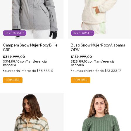
ENVÍO GRATIS
ENVÍO GRATIS
Campera Snow Mujer Roxy Billie
Buzo Snow Mujer Roxy Alabama
GRE
OFW
$349.999,00
$139.999,00
$314.999,10
con
Transferencia
$125.999,10
con
Transferencia
bancaria
bancaria
6
cuotas sin interés de
$58.333,17
6
cuotas sin interés de
$23.333,17
COMPRAR
COMPRAR