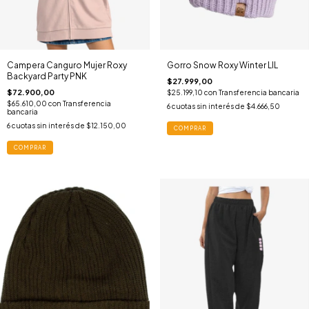
Campera Canguro Mujer Roxy
Gorro Snow Roxy Winter LIL
Backyard Party PNK
$27.999,00
$72.900,00
$25.199,10
con
Transferencia bancaria
$65.610,00
con
Transferencia
6
cuotas sin interés de
$4.666,50
bancaria
6
cuotas sin interés de
$12.150,00
COMPRAR
COMPRAR