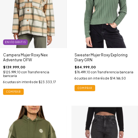
ENVÍO GRATIS
Campera Mujer Roxy Nex
Sweater Mujer Roxy Exploring
Adventure OFW
Diary GRN
$139.999,00
$84.999,00
$125.999,10
con
Transferencia
$76.499,10
con
Transferencia bancaria
bancaria
6
cuotas sin interés de
$14.166,50
6
cuotas sin interés de
$23.333,17
COMPRAR
COMPRAR