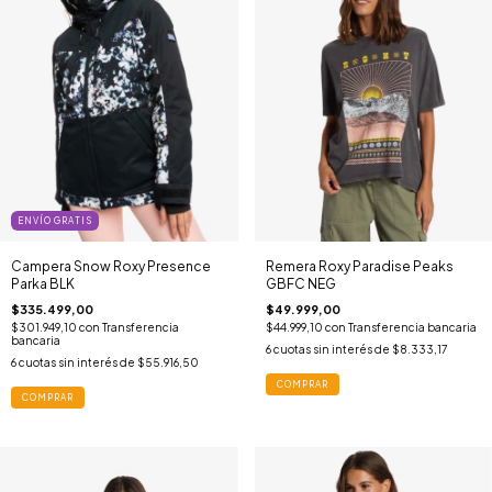
ENVÍO GRATIS
Campera Snow Roxy Presence
Remera Roxy Paradise Peaks
Parka BLK
GBFC NEG
$335.499,00
$49.999,00
$301.949,10
con
Transferencia
$44.999,10
con
Transferencia bancaria
bancaria
6
cuotas sin interés de
$8.333,17
6
cuotas sin interés de
$55.916,50
COMPRAR
COMPRAR