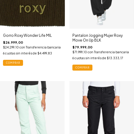
Gorro Roxy Wonder Life MIL
Pantalon Jogging Mujer Roxy
Move On Up BLK
$26.999,00
$79.999,00
$24.299,10
con
Transferencia bancaria
$71.999,10
con
Transferencia bancaria
6
cuotas sin interés de
$4.499,83
6
cuotas sin interés de
$13.333,17
COMPRAR
COMPRAR