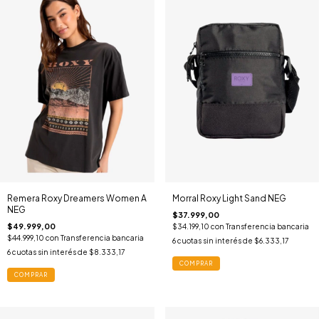
Remera Roxy Dreamers Women A
Morral Roxy Light Sand NEG
NEG
$37.999,00
$49.999,00
$34.199,10
con
Transferencia bancaria
$44.999,10
con
Transferencia bancaria
6
cuotas sin interés de
$6.333,17
6
cuotas sin interés de
$8.333,17
COMPRAR
COMPRAR