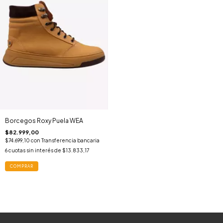
Borcegos Roxy Puela WEA
$82.999,00
$74.699,10
con
Transferencia bancaria
6
cuotas sin interés de
$13.833,17
COMPRAR