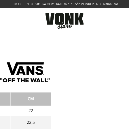
10% OFF EN TU PRIMERA COMPRA! Usá el cupón VONKFRIENDS al finalizar