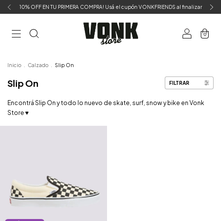
10% OFF EN TU PRIMERA COMPRA! Usá el cupón VONKFRIENDS al finalizar
0
Inicio
.
Calzado
.
Slip On
Slip On
FILTRAR
Encontrá Slip On y todo lo nuevo de skate, surf, snow y bike en Vonk
Store ♥