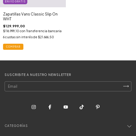
ENVÍO GRATIS
Zapatillas Vans Classic Slip On
WHT
$129.999,00
$116.999,10
con
Transferencia bancaria
6
cuotas sin interés de
$21.666,50
COMPRAR
SUSCRIBITE A NUESTRO NEWSLETTER
CATEGORÍAS