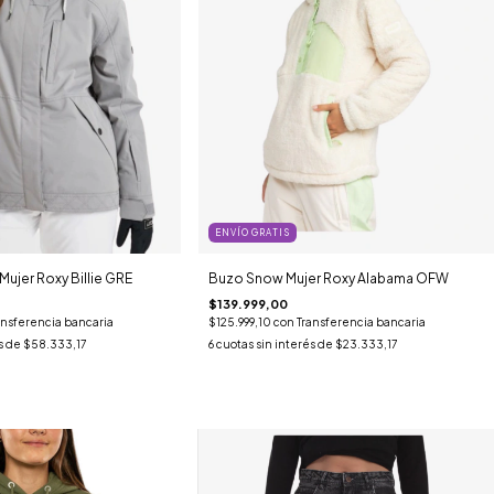
ENVÍO GRATIS
jer Roxy Billie GRE
Buzo Snow Mujer Roxy Alabama OFW
$139.999,00
ansferencia bancaria
$125.999,10
con
Transferencia bancaria
s de
$58.333,17
6
cuotas sin interés de
$23.333,17