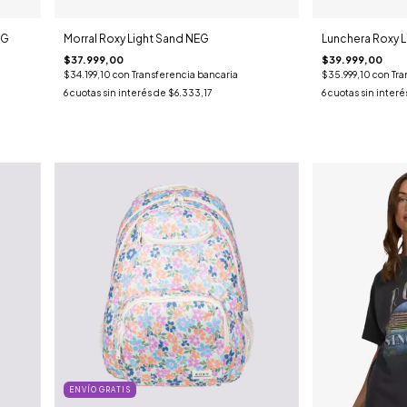
EG
Morral Roxy Light Sand NEG
Lunchera Roxy 
$37.999,00
$39.999,00
$34.199,10
con
Transferencia bancaria
$35.999,10
con
Tra
6
cuotas sin interés de
$6.333,17
6
cuotas sin interé
ENVÍO GRATIS