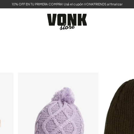
10% OFF EN TU PRIMERA COMPRA! Usá el cupón VONKFRIENDS al finalizar