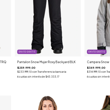
ENVÍO GRATIS
ENVÍO GRATIS
n TRQ
Pantalon Snow Mujer Roxy Backyard BLK
Campera Snow Mu
$259.999,00
$349.999,00
$233.999,10
con
Transferencia bancaria
$314.999,10
con
Tr
6
cuotas sin interés de
$43.333,17
6
cuotas sin interé