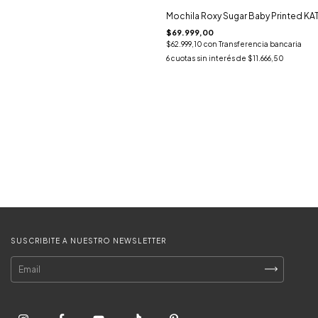
Mochila Roxy Sugar Baby Printed KA
$69.999,00
$62.999,10
con
Transferencia bancaria
6
cuotas sin interés de
$11.666,50
SUSCRIBITE A NUESTRO NEWSLETTER