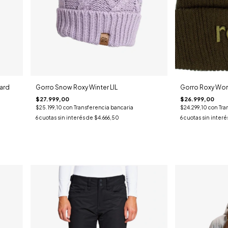
ard
Gorro Snow Roxy Winter LIL
Gorro Roxy Wond
$27.999,00
$26.999,00
$25.199,10
con
Transferencia bancaria
$24.299,10
con
Tra
6
cuotas sin interés de
$4.666,50
6
cuotas sin interé