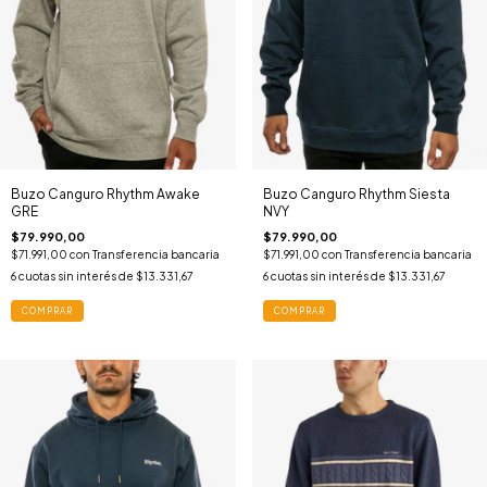
Buzo Canguro Rhythm Awake
Buzo Canguro Rhythm Siesta
GRE
NVY
$79.990,00
$79.990,00
$71.991,00
con
Transferencia bancaria
$71.991,00
con
Transferencia bancaria
6
cuotas sin interés de
$13.331,67
6
cuotas sin interés de
$13.331,67
COMPRAR
COMPRAR