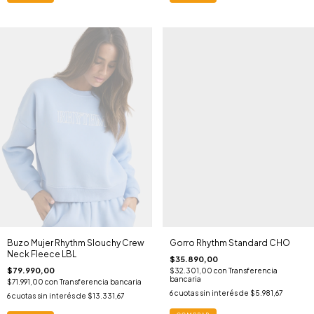
Buzo Mujer Rhythm Slouchy Crew
Gorro Rhythm Standard CHO
Neck Fleece LBL
$35.890,00
$79.990,00
$32.301,00
con
Transferencia
bancaria
$71.991,00
con
Transferencia bancaria
6
cuotas sin interés de
$5.981,67
6
cuotas sin interés de
$13.331,67