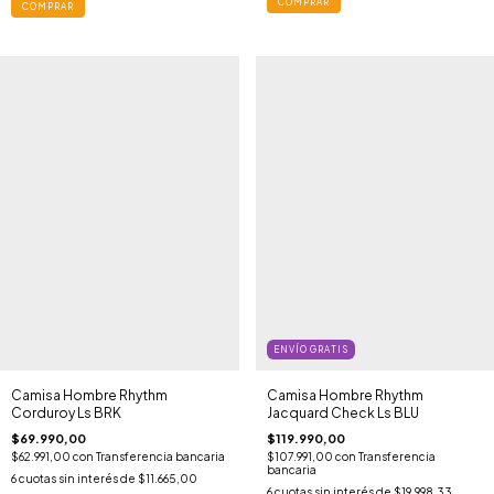
COMPRAR
COMPRAR
ENVÍO GRATIS
Camisa Hombre Rhythm
Camisa Hombre Rhythm
Corduroy Ls BRK
Jacquard Check Ls BLU
$69.990,00
$119.990,00
$62.991,00
con
Transferencia bancaria
$107.991,00
con
Transferencia
bancaria
6
cuotas sin interés de
$11.665,00
6
cuotas sin interés de
$19.998,33