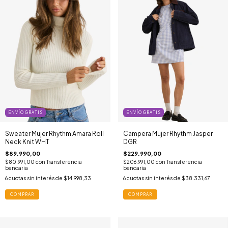
ENVÍO GRATIS
ENVÍO GRATIS
Sweater Mujer Rhythm Amara Roll
Campera Mujer Rhythm Jasper
Neck Knit WHT
DGR
$89.990,00
$229.990,00
$80.991,00
con
Transferencia
$206.991,00
con
Transferencia
bancaria
bancaria
6
cuotas sin interés de
$14.998,33
6
cuotas sin interés de
$38.331,67
COMPRAR
COMPRAR