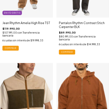
ENVÍO GRATIS
Jean Rhythm Amelia High Rise TST
Pantalon Rhythm Contrast Stich
Carpenter BLK
$119.990,00
$89.990,00
$107.991,00
con
Transferencia
bancaria
$80.991,00
con
Transferencia
bancaria
6
cuotas sin interés de
$19.998,33
6
cuotas sin interés de
$14.998,33
COMPRAR
COMPRAR