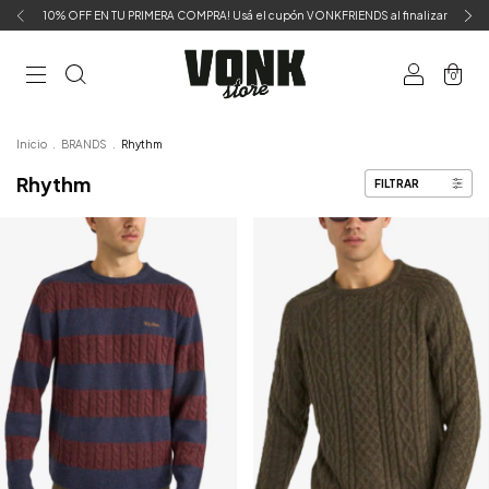
10% OFF EN TU PRIMERA COMPRA! Usá el cupón VONKFRIENDS al finalizar
0
Inicio
.
BRANDS
.
Rhythm
Rhythm
FILTRAR