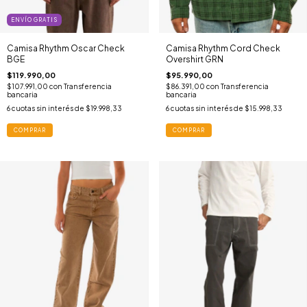
ENVÍO GRATIS
Camisa Rhythm Oscar Check
Camisa Rhythm Cord Check
BGE
Overshirt GRN
$119.990,00
$95.990,00
$107.991,00
con
Transferencia
$86.391,00
con
Transferencia
bancaria
bancaria
6
cuotas sin interés de
$19.998,33
6
cuotas sin interés de
$15.998,33
COMPRAR
COMPRAR