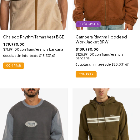
ENVÍO GRATIS
Chaleco Rhythm Tamas Vest BGE
Campera Rhythm Hoodeed
Work Jacket BRW
$79.990,00
$139.990,00
$71.991,00
con
Transferencia bancaria
$125.991,00
con
Transferencia
6
cuotas sin interés de
$13.331,67
bancaria
6
cuotas sin interés de
$23.331,67
COMPRAR
COMPRAR