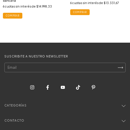
bancaria
6
cuotas sin interés de
$13.331,67
6
cuotas sin interés de
$14.998,33
COMPRAR
COMPRAR
SUSCRIBITE A NUESTRO NEWSLETTER
CATEGORÍAS
CONTACTO