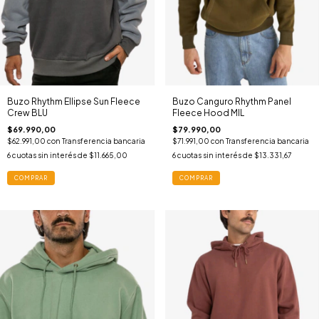
Buzo Rhythm Ellipse Sun Fleece
Buzo Canguro Rhythm Panel
Crew BLU
Fleece Hood MIL
$69.990,00
$79.990,00
$62.991,00
con
Transferencia bancaria
$71.991,00
con
Transferencia bancaria
6
cuotas sin interés de
$11.665,00
6
cuotas sin interés de
$13.331,67
COMPRAR
COMPRAR