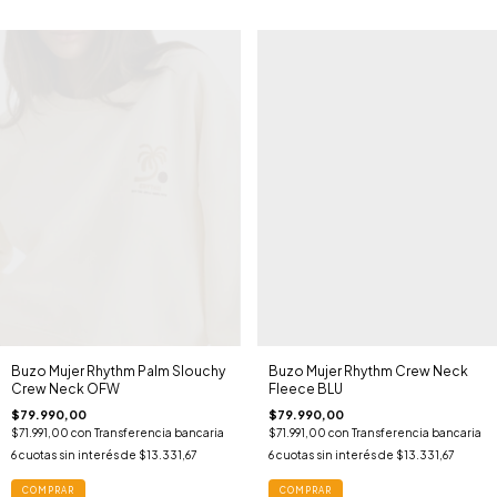
Buzo Mujer Rhythm Palm Slouchy
Buzo Mujer Rhythm Crew Neck
Crew Neck OFW
Fleece BLU
$79.990,00
$79.990,00
$71.991,00
con
Transferencia bancaria
$71.991,00
con
Transferencia bancaria
6
cuotas sin interés de
$13.331,67
6
cuotas sin interés de
$13.331,67
COMPRAR
COMPRAR