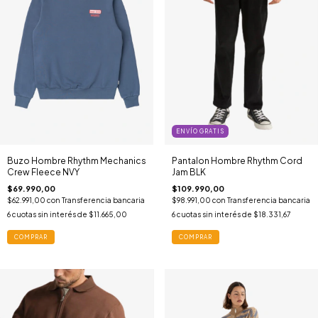
ENVÍO GRATIS
Buzo Hombre Rhythm Mechanics
Pantalon Hombre Rhythm Cord
Crew Fleece NVY
Jam BLK
$69.990,00
$109.990,00
$62.991,00
con
Transferencia bancaria
$98.991,00
con
Transferencia bancaria
6
cuotas sin interés de
$11.665,00
6
cuotas sin interés de
$18.331,67
COMPRAR
COMPRAR