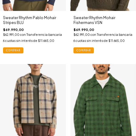
Sweater Rhythm Pablo Mohair
Sweater Rhythm Mohair
Stripes BLU
Fishermans VSN
$69.990,00
$69.990,00
$62.991,00
con
Transferencia bancaria
$62.991,00
con
Transferencia bancaria
6
cuotas sin interés de
$11.665,00
6
cuotas sin interés de
$11.665,00
COMPRAR
COMPRAR