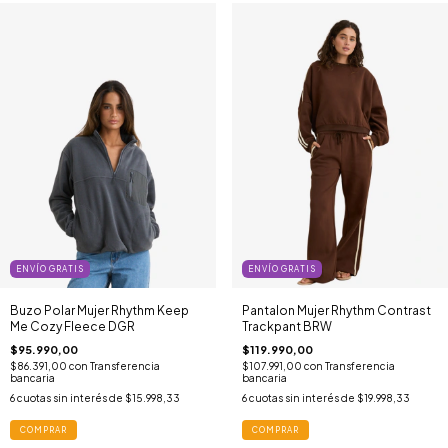
ENVÍO GRATIS
ENVÍO GRATIS
Buzo Polar Mujer Rhythm Keep
Pantalon Mujer Rhythm Contrast
Me Cozy Fleece DGR
Trackpant BRW
$95.990,00
$119.990,00
$86.391,00
con
Transferencia
$107.991,00
con
Transferencia
bancaria
bancaria
6
cuotas sin interés de
$15.998,33
6
cuotas sin interés de
$19.998,33
COMPRAR
COMPRAR