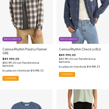
ENVÍO GRATIS
ENVÍO GRATIS
Camisa Rhythm Plaid Ls Flannel
Camisa Rhythm Check Ls BLU
GRE
$89.990,00
$89.990,00
$80.991,00
con
Transferencia
bancaria
$80.991,00
con
Transferencia
bancaria
6
cuotas sin interés de
$14.998,33
6
cuotas sin interés de
$14.998,33
COMPRAR
COMPRAR