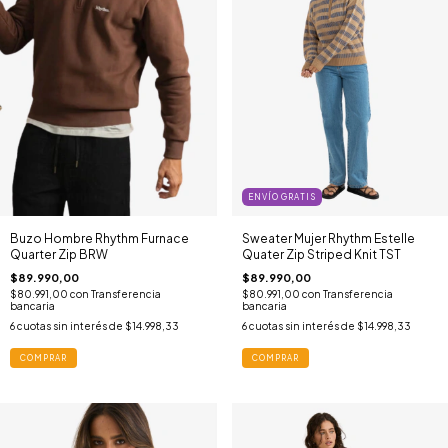
ENVÍO GRATIS
Buzo Hombre Rhythm Furnace
Sweater Mujer Rhythm Estelle
Quarter Zip BRW
Quater Zip Striped Knit TST
$89.990,00
$89.990,00
$80.991,00
con
Transferencia
$80.991,00
con
Transferencia
bancaria
bancaria
6
cuotas sin interés de
$14.998,33
6
cuotas sin interés de
$14.998,33
COMPRAR
COMPRAR