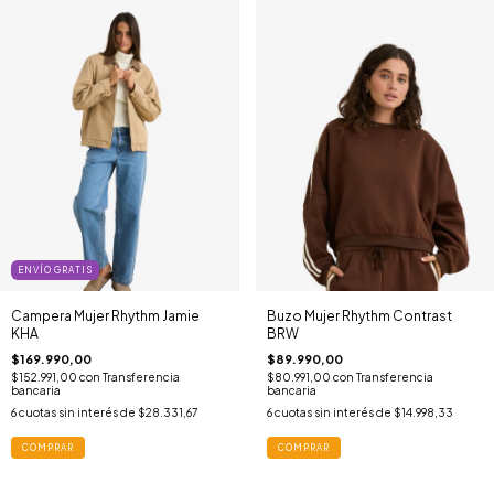
ENVÍO GRATIS
Campera Mujer Rhythm Jamie
Buzo Mujer Rhythm Contrast
KHA
BRW
$169.990,00
$89.990,00
$152.991,00
con
Transferencia
$80.991,00
con
Transferencia
bancaria
bancaria
6
cuotas sin interés de
$28.331,67
6
cuotas sin interés de
$14.998,33
COMPRAR
COMPRAR